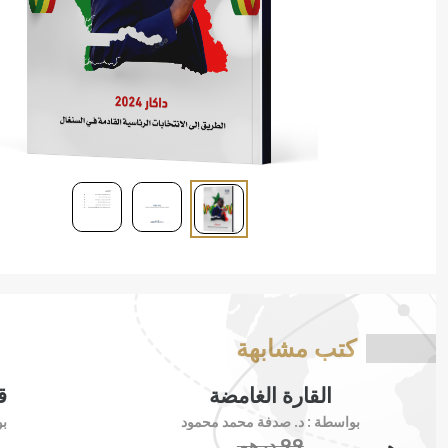
كتب مشابهة
القارة الغامضة
ق
بواسطة :
د. صدفة محمد محمود
ب
99
درهم