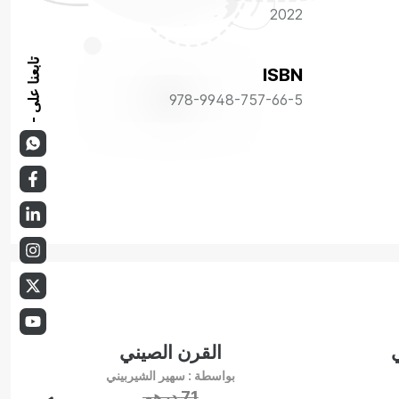
طة والترشح
2022
تين متتاليين،
 المسموح بها
تابعنا على -
وري جرى في عام 2016، حدد مدة كل ولاية
ISBN
978-9948-757-66-5
ي
القرن الصيني
بواسطة :
سهير الشيربيني
71
درهم