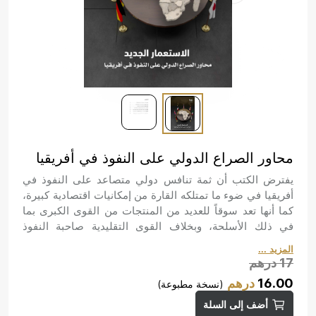
محاور الصراع الدولي على النفوذ في أفريقيا
يفترض الكتب أن ثمة تنافس دولي متصاعد على النفوذ في
أفريقيا في ضوء ما تمتلكه القارة من إمكانيات اقتصادية كبيرة،
كما أنها تعد سوقاً للعديد من المنتجات من القوى الكبرى بما
في ذلك الأسلحة، وبخلاف القوى التقليدية صاحبة النفوذ
التاريخي في أفريقيا على غرار فرنسا، سعت العديد من
المزيد ...
الأطراف الأخرى إلى مضاعفة حضورها في أفريقيا وذلك على
17
درهم
غرار الصين وروسيا، وهوالأمر الذي أوجد سياق محفز للصراع
16.00
درهم
(نسخة مطبوعة)
الدولي المتزايد في أفريقيا.
أضف إلى السلة