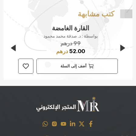
كتب مشابهة
القارة الغامضة
بواسطة :
د. صدفة محمد محمود
99
درهم
52.00
درهم
أضف إلى السلة