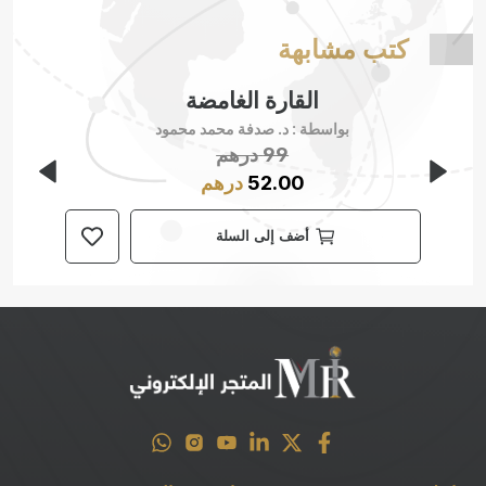
كتب مشابهة
القارة الغامضة
بواسطة :
د. صدفة محمد محمود
99
درهم
52.00
درهم
أضف إلى السلة