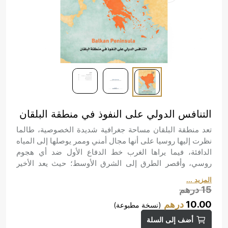
التنافس الدولي على النفوذ في منطقة البلقان
تعد منطقة البلقان مساحة جغرافية شديدة الخصوصية، طالما
نظرت إليها روسيا على أنها مجال أمني وممر يوصلها إلى المياه
الدافئة، فيما يراها الغرب خط الدفاع الأول ضد أي هجوم
روسي، وأقصر الطرق إلى الشرق الأوسط؛ حيث يعد الأخير
مصدر مهم لمشتقات الطاقة والنفط. في حين ترى الولايات
المزيد ...
المتحدة البلقان حجر زاوية في الخطط الاستراتيجية الأمنية
15
درهم
والعسكرية لمنع روسيا أو الصين من أي تمدد نحو عمق أوروبا.
10.00
درهم
(نسخة مطبوعة)
أضف إلى السلة